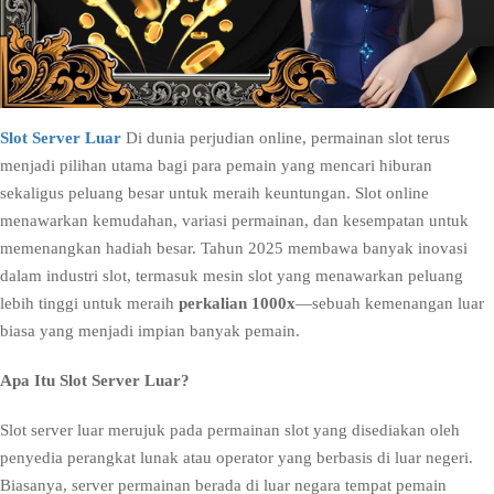
Slot Server Luar
Di dunia perjudian online, permainan slot terus
menjadi pilihan utama bagi para pemain yang mencari hiburan
sekaligus peluang besar untuk meraih keuntungan. Slot online
menawarkan kemudahan, variasi permainan, dan kesempatan untuk
memenangkan hadiah besar. Tahun 2025 membawa banyak inovasi
dalam industri slot, termasuk mesin slot yang menawarkan peluang
lebih tinggi untuk meraih
perkalian 1000x
—sebuah kemenangan luar
biasa yang menjadi impian banyak pemain.
Apa Itu Slot Server Luar?
Slot server luar merujuk pada permainan slot yang disediakan oleh
penyedia perangkat lunak atau operator yang berbasis di luar negeri.
Biasanya, server permainan berada di luar negara tempat pemain