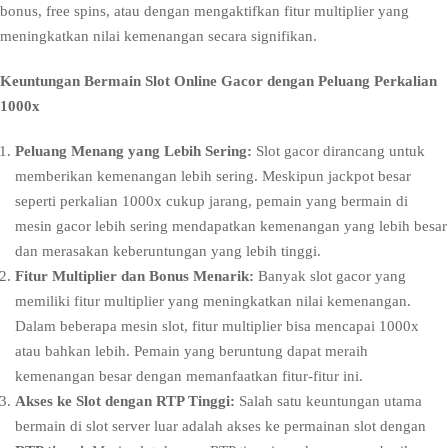
bonus, free spins, atau dengan mengaktifkan fitur multiplier yang
meningkatkan nilai kemenangan secara signifikan.
Keuntungan Bermain Slot Online Gacor dengan Peluang Perkalian
1000x
Peluang Menang yang Lebih Sering:
Slot gacor dirancang untuk
memberikan kemenangan lebih sering. Meskipun jackpot besar
seperti perkalian 1000x cukup jarang, pemain yang bermain di
mesin gacor lebih sering mendapatkan kemenangan yang lebih besar
dan merasakan keberuntungan yang lebih tinggi.
Fitur Multiplier dan Bonus Menarik:
Banyak slot gacor yang
memiliki fitur multiplier yang meningkatkan nilai kemenangan.
Dalam beberapa mesin slot, fitur multiplier bisa mencapai 1000x
atau bahkan lebih. Pemain yang beruntung dapat meraih
kemenangan besar dengan memanfaatkan fitur-fitur ini.
Akses ke Slot dengan RTP Tinggi:
Salah satu keuntungan utama
bermain di slot server luar adalah akses ke permainan slot dengan