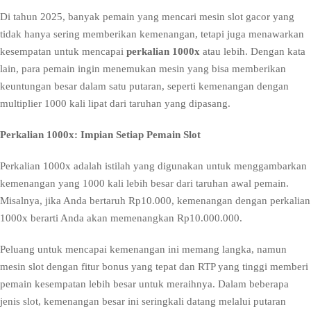
Di tahun 2025, banyak pemain yang mencari mesin slot gacor yang
tidak hanya sering memberikan kemenangan, tetapi juga menawarkan
kesempatan untuk mencapai
perkalian 1000x
atau lebih. Dengan kata
lain, para pemain ingin menemukan mesin yang bisa memberikan
keuntungan besar dalam satu putaran, seperti kemenangan dengan
multiplier 1000 kali lipat dari taruhan yang dipasang.
Perkalian 1000x: Impian Setiap Pemain Slot
Perkalian 1000x adalah istilah yang digunakan untuk menggambarkan
kemenangan yang 1000 kali lebih besar dari taruhan awal pemain.
Misalnya, jika Anda bertaruh Rp10.000, kemenangan dengan perkalian
1000x berarti Anda akan memenangkan Rp10.000.000.
Peluang untuk mencapai kemenangan ini memang langka, namun
mesin slot dengan fitur bonus yang tepat dan RTP yang tinggi memberi
pemain kesempatan lebih besar untuk meraihnya. Dalam beberapa
jenis slot, kemenangan besar ini seringkali datang melalui putaran