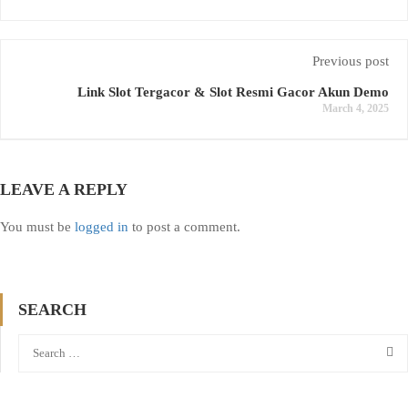
Previous post
Link Slot Tergacor & Slot Resmi Gacor Akun Demo
March 4, 2025
LEAVE A REPLY
You must be
logged in
to post a comment.
SEARCH