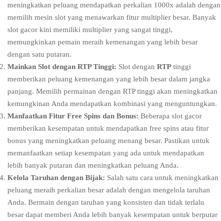
meningkatkan peluang mendapatkan perkalian 1000x adalah dengan
memilih mesin slot yang menawarkan fitur multiplier besar. Banyak
slot gacor kini memiliki multiplier yang sangat tinggi,
memungkinkan pemain meraih kemenangan yang lebih besar
dengan satu putaran.
Mainkan Slot dengan RTP Tinggi:
Slot dengan
RTP
tinggi
memberikan peluang kemenangan yang lebih besar dalam jangka
panjang. Memilih permainan dengan RTP tinggi akan meningkatkan
kemungkinan Anda mendapatkan kombinasi yang menguntungkan.
Manfaatkan Fitur Free Spins dan Bonus:
Beberapa slot gacor
memberikan kesempatan untuk mendapatkan free spins atau fitur
bonus yang meningkatkan peluang menang besar. Pastikan untuk
memanfaatkan setiap kesempatan yang ada untuk mendapatkan
lebih banyak putaran dan meningkatkan peluang Anda.
Kelola Taruhan dengan Bijak:
Salah satu cara untuk meningkatkan
peluang meraih perkalian besar adalah dengan mengelola taruhan
Anda. Bermain dengan taruhan yang konsisten dan tidak terlalu
besar dapat memberi Anda lebih banyak kesempatan untuk berputar