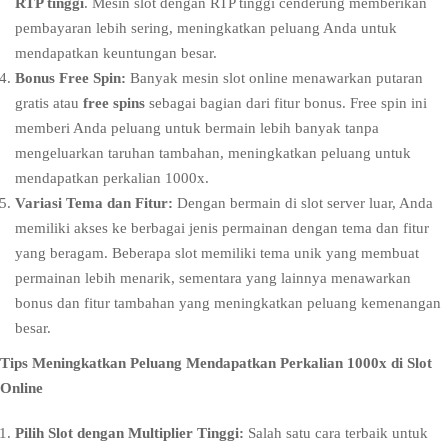
RTP tinggi
. Mesin slot dengan RTP tinggi cenderung memberikan
pembayaran lebih sering, meningkatkan peluang Anda untuk
mendapatkan keuntungan besar.
Bonus Free Spin:
Banyak mesin slot online menawarkan putaran
gratis atau
free spins
sebagai bagian dari fitur bonus. Free spin ini
memberi Anda peluang untuk bermain lebih banyak tanpa
mengeluarkan taruhan tambahan, meningkatkan peluang untuk
mendapatkan perkalian 1000x.
Variasi Tema dan Fitur:
Dengan bermain di slot server luar, Anda
memiliki akses ke berbagai jenis permainan dengan tema dan fitur
yang beragam. Beberapa slot memiliki tema unik yang membuat
permainan lebih menarik, sementara yang lainnya menawarkan
bonus dan fitur tambahan yang meningkatkan peluang kemenangan
besar.
Tips Meningkatkan Peluang Mendapatkan Perkalian 1000x di Slot
Online
Pilih Slot dengan Multiplier Tinggi:
Salah satu cara terbaik untuk