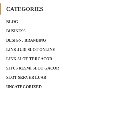
CATEGORIES
BLOG
BUSINESS
DESIGN / BRANDING
LINK JUDI SLOT ONLINE
LINK SLOT TERGACOR
SITUS RESMI SLOT GACOR
SLOT SERVER LUAR
UNCATEGORIZED